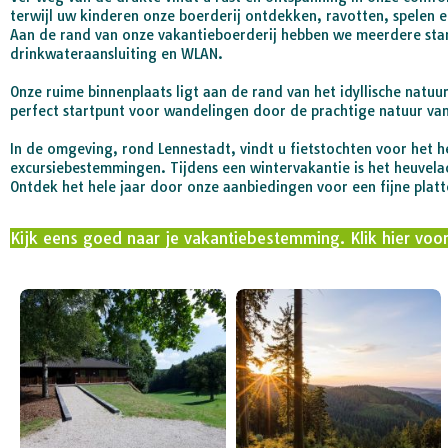
terwijl uw kinderen onze boerderij ontdekken, ravotten, spelen 
Aan de rand van onze vakantieboerderij hebben we meerdere stan
drinkwateraansluiting en WLAN.
Onze ruime binnenplaats ligt aan de rand van het idyllische natu
perfect startpunt voor wandelingen door de prachtige natuur van
In de omgeving, rond Lennestadt, vindt u fietstochten voor het
excursiebestemmingen. Tijdens een wintervakantie is het heuvelac
Ontdek het hele jaar door onze aanbiedingen voor een fijne plat
Kijk eens goed naar je vakantiebestemming. Klik hier voor