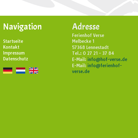
Navigation
Adresse
Ferienhof Verse
Startseite
Melbecke 1
Kontakt
57368 Lennestadt
Impressum
Tel.: 0 27 21 - 37 84
Datenschutz
E-Mail:
info@hof-verse.de
E-Mail:
info@ferienhof-
verse.de