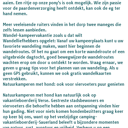
aaien. Een ritje op onze pony's is ook mogelijk. Wie zijn passie
voor de paardenverzorging heeft ontdekt, kan ook de eg ter
hand nemen.
Meer veeleisende ruiters vinden in het dorp twee maneges die
zelfs lessen aanbieden.
Wandel-kampeervakantie zoals u dat wilt
Wandelliefhebbers opgelet: Vanaf uw kampeerplaats kunt u uw
favoriete wandeling maken, want hier beginnen de
wandelroutes. Of het nu gaat om een korte wandelroute of een
uitgebreide dagtocht, goed bewegwijzerde wandelroutes
wachten erop om door u ontdekt te worden. Vraag ernaar, we
geven u graag tips voor het plannen van uw wandeling. Als u
geen GPS gebruikt, kunnen we ook gratis wandelkaarten
verstrekken.
Natuurkamperen met hond: ook voor viervoeters puur genieten
Natuurkamperen met hond kan natuurlijk ook op
vakantieboerderij Verse. Gestreste stadsbewoners en
viervoeters die behoefte hebben aan ontspanning vinden hier
hun gading. Niet voor niets komen hondenbezitters graag keer
op keer bij ons, want op het veelzijdige camping-
vakantieboerderij-Sauerland beleeft u bijzondere momenten
van natuur, rust, avontuur en vrijheid. Verheug u op een