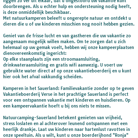
liggen zo ver uit elkaar, dat u ongestoord uw vakantie kunt
doorbrengen. Als u echter hulp en ondersteuning nodig heeft,
is deze onmiddellijk beschikbaar.
Met natuurkamperen beleeft u ongerepte natuur en ontdekt u
dieren die u of uw kinderen misschien nog nooit hebben gezien.
Geniet van de frisse lucht en van gastheren die uw vakantie zo
aangenaam mogelijk willen maken. Om te zorgen dat u zich
helemaal op uw gemak voelt, hebben wij onze kampeerplaatsen
dienovereenkomstig ingericht:
Op elke staanplaats zijn een stroomaansluiting,
drinkwateraansluiting en gratis wifi aanwezig. U voert uw
gebruikte water direct af op onze vakantieboerderij en u kunt
hier ook het afval vakkundig scheiden.
Kamperen in het Sauerland: Familievakantie zonder op te geven
Vakantieboerderij Verse in het prachtige Sauerland is perfect
voor een ontspannen vakantie met kinderen en huisdieren. Op
een kampeervakantie hoeft u bij ons niets te missen.
Natuurcamping-Sauerland betekent genieten van vrijheid,
stress loslaten en al achterover leunend ontspannen met een
heerlijk drankje. Laat uw kinderen naar hartenlust ravotten in
onze speeltuin. Als u wilt, kunt u onze boerderijhond "Ronja"