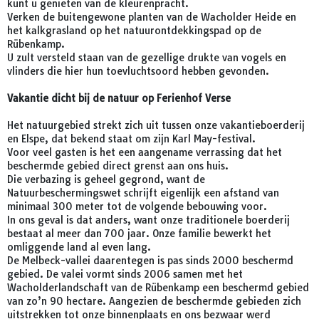
kunt u genieten van de kleurenpracht.
Verken de buitengewone planten van de Wacholder Heide en
het kalkgrasland op het natuurontdekkingspad op de
Rübenkamp.
U zult versteld staan van de gezellige drukte van vogels en
vlinders die hier hun toevluchtsoord hebben gevonden.
Vakantie dicht bij de natuur op Ferienhof Verse
Het natuurgebied strekt zich uit tussen onze vakantieboerderij
en Elspe, dat bekend staat om zijn Karl May-festival.
Voor veel gasten is het een aangename verrassing dat het
beschermde gebied direct grenst aan ons huis.
Die verbazing is geheel gegrond, want de
Natuurbeschermingswet schrijft eigenlijk een afstand van
minimaal 300 meter tot de volgende bebouwing voor.
In ons geval is dat anders, want onze traditionele boerderij
bestaat al meer dan 700 jaar. Onze familie bewerkt het
omliggende land al even lang.
De Melbeck-vallei daarentegen is pas sinds 2000 beschermd
gebied. De valei vormt sinds 2006 samen met het
Wacholderlandschaft van de Rübenkamp een beschermd gebied
van zo’n 90 hectare. Aangezien de beschermde gebieden zich
uitstrekken tot onze binnenplaats en ons bezwaar werd