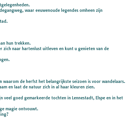
zitgelegenheden.
hnadegangweg, waar eeuwenoude legendes omheen zijn
stad.
aan hun trekken.
r zich naar hartenlust uitleven en kunt u genieten van de
ngen.
n waarom de herfst het belangrijkste seizoen is voor wandelaars.
am en laat de natuur zich in al haar kleuren zien.
jn veel goed gemarkeerde tochten in Lennestadt, Elspe en in het
dige magie ontvouwt.
ling?