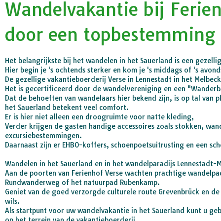
Wandelvakantie bij Ferien
door een topbestemming
Het belangrijkste bij het wandelen in het Sauerland is een gezelli
Hier begin je 's ochtends sterker en kom je 's middags of 's avo
De gezellige vakantieboerderij Verse in Lennestadt in het Melbeck
Het is gecertificeerd door de wandelvereniging en een "Wanderb
Dat de behoeften van wandelaars hier bekend zijn, is op tal van 
het Sauerland betekent veel comfort.
Er is hier niet alleen een droogruimte voor natte kleding,
Verder krijgen de gasten handige accessoires zoals stokken, wan
excursiebestemmingen.
Daarnaast zijn er EHBO-koffers, schoenpoetsuitrusting en een s
Wandelen in het Sauerland en in het wandelparadijs Lennestadt-
Aan de poorten van Ferienhof Verse wachten prachtige wandelpa
Rundwanderweg of het natuurpad Rubenkamp.
Geniet van de goed verzorgde culturele route Grevenbrück en de 
wils.
Als startpunt voor uw wandelvakantie in het Sauerland kunt u g
op het terrein van de vakantieboerderij.