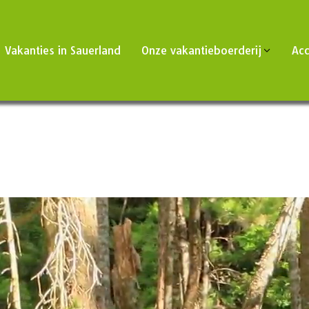
Vakanties in Sauerland
Onze vakantieboerderij
Ac