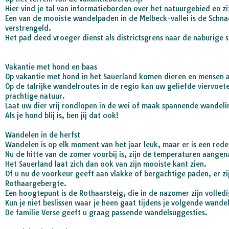
Hier vind je tal van informatieborden over het natuurgebied en 
Een van de mooiste wandelpaden in de Melbeck-vallei is de Sc
verstrengeld.
Het pad deed vroeger dienst als districtsgrens naar de naburige 
Vakantie met hond en baas
Op vakantie met hond in het Sauerland komen dieren en mensen 
Op de talrijke wandelroutes in de regio kan uw geliefde viervoete
prachtige natuur.
Laat uw dier vrij rondlopen in de wei of maak spannende wandeli
Als je hond blij is, ben jij dat ook!
Wandelen in de herfst
Wandelen is op elk moment van het jaar leuk, maar er is een rede
Nu de hitte van de zomer voorbij is, zijn de temperaturen aangena
Het Sauerland laat zich dan ook van zijn mooiste kant zien.
Of u nu de voorkeur geeft aan vlakke of bergachtige paden, er zi
Rothaargebergte.
Een hoogtepunt is de Rothaarsteig, die in de nazomer zijn volle
Kun je niet beslissen waar je heen gaat tijdens je volgende wande
De familie Verse geeft u graag passende wandelsuggesties.