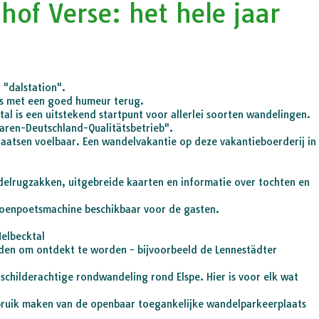
hof Verse: het hele jaar
g "dalstation".
nds met een goed humeur terug.
tal is een uitstekend startpunt voor allerlei soorten wandelingen.
aren-Deutschland-Qualitätsbetrieb".
plaatsen voelbaar. Een wandelvakantie op deze vakantieboerderij in
delrugzakken, uitgebreide kaarten en informatie over tochten en
choenpoetsmachine beschikbaar voor de gasten.
Melbecktal
den om ontdekt te worden - bijvoorbeeld de Lennestädter
schilderachtige rondwandeling rond Elspe. Hier is voor elk wat
ebruik maken van de openbaar toegankelijke wandelparkeerplaats